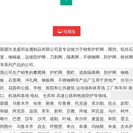
电脑版
新疆玖龙盛邦金属制品有限公司是专业致力于销售
护栏网
，围挡、铅丝石
笼，钢格板，
边坡防护网
，刀刺网，隔离网，不锈钢网，防护网，铁丝网
等系列产品的公司。
我公司生产销售的
攀爬网、护栏网、围栏、道路隔离网、防护网、钢格
板，石笼网、冲孔网、钢板网、不锈钢网等产品广泛用于房地产、住宅小
区、花园和公园、学校、医院和公共建筑 运动场和体育场 工厂和车间 港
口、机场和
基地 电站、仓库和
高速公路和铁路防护等领域。
新疆、乌鲁木齐、哈密、鄯善、吐鲁番、托克逊、库尔勒、轮台、尉犁、
和硕、阿克苏、温宿、库车、新和、莎雅、拜城、阿瓦提、乌什、柯坪、
喀什、巴楚、莎车、沙湾、疏勒、叶城、库尔班、麦盖提、和田、墨玉、
阿图什、乌鲁木齐、昌吉、呼图壁、奇台、阜康、玛纳斯、米泉、吉木萨