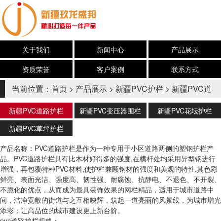
关于我们
新闻中心
产品展示
资质荣誉
客户案例
联系方式
当前位置：
首页
>
产品展示
>
新疆PVC护栏
>
新疆PVC道
路护栏
新疆PVC道路护栏
新疆PVC变压器围栏
新疆PVC花坛护栏
新疆PVC草坪护栏
产品名称：PVC道路护栏是作为一种专用于小区道路两侧的塑钢护栏产
品。PVC道路护栏具有比木材好得多的强度,在横杆处均采用异型钢进行
增强，再包覆特种PVC材料,使护栏兼顾钢材的强度和美观的特性.其色彩
鲜亮、表面光洁、强度高、韧性强、耐腐蚀、抗静电、不退色、不开裂、
不脆化的优点，从而成为最具装饰效果的网栏精品，适用于城市道路中
间，洁净宽敞的街道与之互相映辉，筑起一道亮丽的风景线，为城市增光
添彩；让高品位的城市建设更上新台阶。
pvc道路护栏规格：