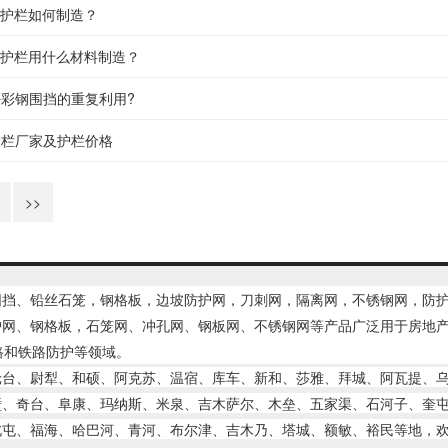
C护栏如何制造？
C护栏用什么材料制造？
彩钢围挡的重复利用?
护栏厂家及护栏价格
>>
围挡、铅丝石笼，钢格板，
边坡防护网
，刀刺网，隔离网，不锈钢网，防
网、钢格板，石笼网、冲孔网、钢板网、不锈钢网等产品广泛用于房地产
路和铁路防护等领域。
轮台、尉犁、和硕、阿克苏、温宿、库车、新和、莎雅、拜城、阿瓦提、
壁、奇台、阜康、玛纳斯、米泉、吉木萨尔、木垒、五家渠、石河子、奎
北屯、福海、哈巴河、青河、布尔津、吉木乃、塔城、额敏、裕民等地，