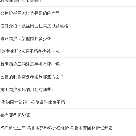
栅板表面为什么要镀锌？
速公路护栏网怎样选择正确的产品
龙盛邦介绍：铁丝网围栏高度以及规格
龙道路围挡，新型围挡多少钱
新疆玖龙盛邦2米高围挡多少钱一米
钢板围挡施工的注意事项有哪些呢？
钢围挡的制作需要考虑到哪些方面？
路施工围挡实际的用处有哪些?
,彩钢围挡知识 - 公路道路建筑围挡
挡都有哪些优势呢
PVC护栏生产,乌鲁木齐PVC护栏维护,乌鲁木齐园林护栏开发