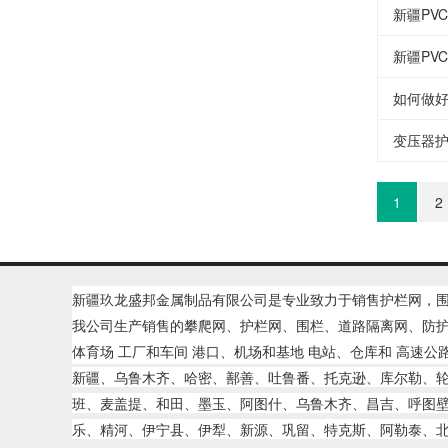
新疆PV
新疆PV
如何做好
变压器
1
2
新疆玖龙盛邦金属制品有限公司是专业致力于销售
护栏网
，
我公司生产销售的
攀爬网、护栏网、围栏、道路隔离网、防护
体育场 工厂和车间 港口、机场和
基地 电站、仓库和
高速公
新疆、乌鲁木齐、哈密、鄯善、吐鲁番、托克逊、库尔勒、
班、麦盖提、和田、墨玉、阿图什、乌鲁木齐、昌吉、呼图
乐、精河、伊宁县、伊犁、新源、巩留、特克斯、阿勒泰、