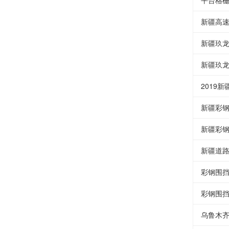
平台格
新疆高
新疆玖
新疆玖
2019
新疆彩
新疆彩
新疆道
彩钢围挡
彩钢围
乌鲁木齐